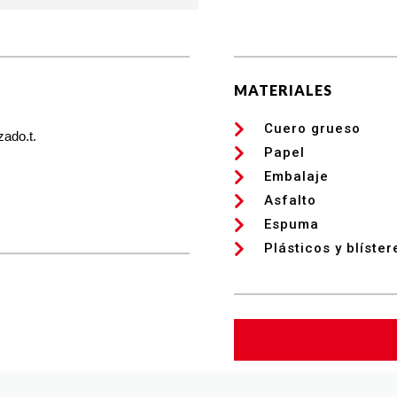
S
MATERIALES
Cuero grueso
zado.t.
Papel
Embalaje
Asfalto
Espuma
Plásticos y blíster